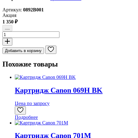
Артикул:
0892B001
Акция
1 350
₽
Количество
товара
Картридж
Canon
Добавить в корзину
PFI-
101GY
Похожие товары
Картридж Canon 069H BK
Цена по запросу
Подробнее
Картридж Canon 701M