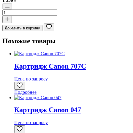
1 350
₽
Количество
товара
Картридж
Canon
Добавить в корзину
PFI-
101M
Похожие товары
Картридж Canon 707C
Цена по запросу
Подробнее
Картридж Canon 047
Цена по запросу