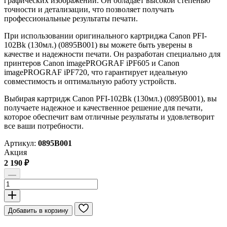
графических изображений. Он обладает высокой степенью
точности и детализации, что позволяет получать
профессиональные результаты печати.
При использовании оригинального картриджа Canon PFI-
102Bk (130мл.) (0895B001) вы можете быть уверены в
качестве и надежности печати. Он разработан специально для
принтеров Canon imagePROGRAF iPF605 и Canon
imagePROGRAF iPF720, что гарантирует идеальную
совместимость и оптимальную работу устройств.
Выбирая картридж Canon PFI-102Bk (130мл.) (0895B001), вы
получаете надежное и качественное решение для печати,
которое обеспечит вам отличные результаты и удовлетворит
все ваши потребности.
Артикул:
0895B001
Акция
2 190
₽
Количество
товара
Картридж
Canon
Добавить в корзину
PFI-