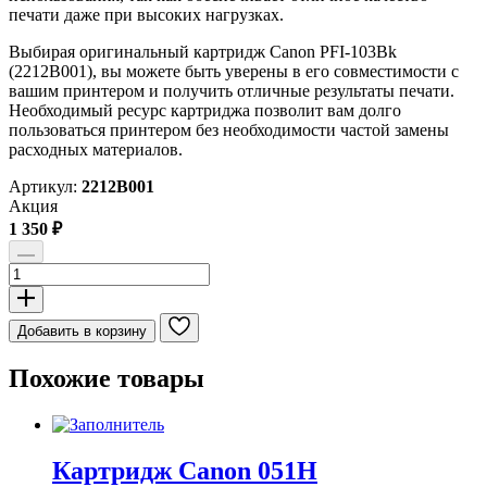
печати даже при высоких нагрузках.
Выбирая оригинальный картридж Canon PFI-103Bk
(2212B001), вы можете быть уверены в его совместимости с
вашим принтером и получить отличные результаты печати.
Необходимый ресурс картриджа позволит вам долго
пользоваться принтером без необходимости частой замены
расходных материалов.
Артикул:
2212B001
Акция
1 350
₽
Количество
товара
Картридж
Canon
Добавить в корзину
PFI-
103Bk
Похожие товары
Картридж Canon 051H