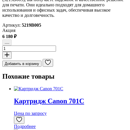
для печати. Они идеально подходят для домашнего
использования и офисных задач, обеспечивая высокое
качество и долговечность.
Артикул:
5219B005
Акция
6 180
₽
Количество
товара
Картридж
Canon
Добавить в корзину
PG-
440/CL-
Похожие товары
441
Multi-
Pack
Картридж Canon 701C
Цена по запросу
Подробнее