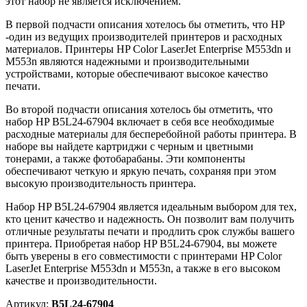
этот набор не является исключением.
В первой подчасти описания хотелось бы отметить, что HP
-один из ведущих производителей принтеров и расходных
материалов. Принтеры HP Color LaserJet Enterprise M553dn и
M553n являются надежными и производительными
устройствами, которые обеспечивают высокое качество
печати.
Во второй подчасти описания хотелось бы отметить, что
набор HP B5L24-67904 включает в себя все необходимые
расходные материалы для бесперебойной работы принтера. В
наборе вы найдете картриджи с черным и цветными
тонерами, а также фотобарабаны. Эти компоненты
обеспечивают четкую и яркую печать, сохраняя при этом
высокую производительность принтера.
Набор HP B5L24-67904 является идеальным выбором для тех,
кто ценит качество и надежность. Он позволит вам получить
отличные результаты печати и продлить срок службы вашего
принтера. Приобретая набор HP B5L24-67904, вы можете
быть уверены в его совместимости с принтерами HP Color
LaserJet Enterprise M553dn и M553n, а также в его высоком
качестве и производительности.
Артикул:
B5L24-67904