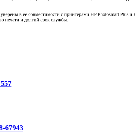
ерены в ее совместимости с принтерами HP Photosmart Plus и H
во печати и долгий срок службы.
557
8-67943