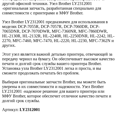
другой офисной техники. Узел Brother LY2312001
-оригинальная запчасть, разработанная специально для
совместимости с принтерами и МФУ Brother.
Узел Brother LY2312001 предназначен для использования в
моделях DCP-7055R, DCP-7057R, DCP-7060DR, DCP-
7065DNR, DCP-7070DWR, MFC-7360NR, MFC-7860DWR,
HL-2130R, HL-2132R, HL-2240R, HL-2250DNR, HL-2242, HL-
2270, MFC-7460, MFC-7470, HL-2220, HL-2230, MFC-7362N и
других.
Этот узел является важной деталью принтера, отвечающей за
передачу чернил на бумагу. Он обеспечивает высокое качество
печати и долгий срок службы вашего принтера Brother.
Установка узла Brother LY2312001 легка и проста, и вы
сможете продолжать печатать без проблем.
Выбирая оригинальные запчасти Brother, вы можете быть
уверены в их совместимости и надежности. Узел Brother
LY2312001 -надежное решение для вашего принтера или
МФУ Brother, которое обеспечит отличное качество печати и
долгий срок службы.
Артикул:
LY2312001