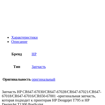
Характеристики
Описание
Бренд
HP
Тип
Запчасть
Оригинальность
оригинальный
Запчасть HP CR647-67030/CR647-67028/CR647-67021/CR647-
67018/CR647-67016/CR650-67001 -оригинальная запчасть,
которая подходит к принтерам HP Designjet T795 и HP
DesignJet T1300 PostScript.